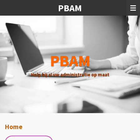
PBAM
Ga
direct
naar
de
hoofdinhoud
PBAM
Hulp bij al uw administratie op maat
Home